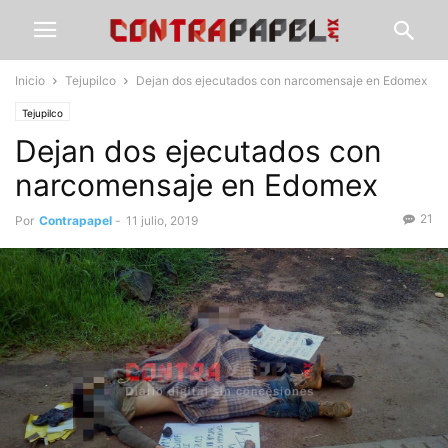
Inicio
Tejupilco
Dejan dos ejecutados con narcomensaje en Edomex
Tejupilco
Dejan dos ejecutados con
narcomensaje en Edomex
21
Por
Contrapapel
-
11 julio, 2019