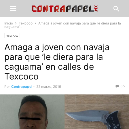
Inicio
Texcoco
Amaga a joven con navaja para que ’le diera para la
caguama’...
Texcoco
Amaga a joven con navaja
para que ’le diera para la
caguama’ en calles de
Texcoco
35
Por
Contrapapel
-
22 marzo, 2019