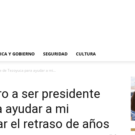
TICA Y GOBIERNO
SEGURIDAD
CULTURA
te de Tezoyuca para ayudar a mi...
ro a ser presidente
 ayudar a mi
r el retraso de años