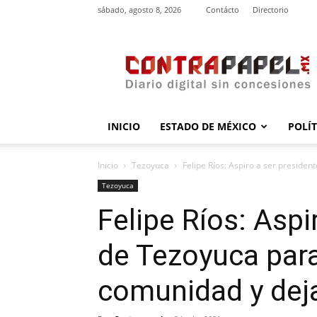
sábado, agosto 8, 2026
Contácto
Directorio
contrapapel.mx
INICIO
ESTADO DE MÉXICO
POLÍ
Inicio
Tezoyuca
Felipe Ríos: Aspiro a ser presiden
Tezoyuca
Felipe Ríos: Aspi
de Tezoyuca para
comunidad y deja