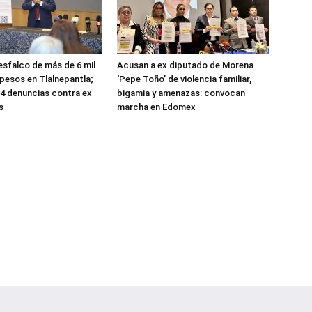
sfalco de más de 6 mil
Acusan a ex diputado de Morena
 pesos en Tlalnepantla;
‘Pepe Toño’ de violencia familiar,
4 denuncias contra ex
bigamia y amenazas: convocan
s
marcha en Edomex