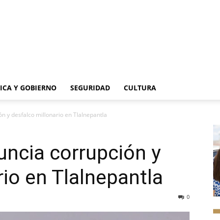
TICA Y GOBIERNO
SEGURIDAD
CULTURA
n y desfalco millonario en Tlalnepantla
uncia corrupción y
rio en Tlalnepantla
0