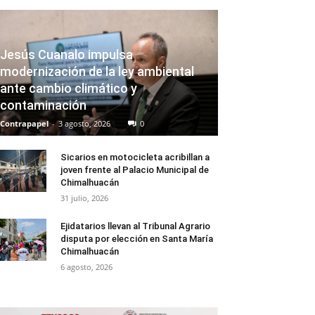
Jesús Cuanalo impulsa
modernización de la ley ambiental
ante cambio climático y
contaminación
Contrapapel
-
3 agosto, 2026
0
Sicarios en motocicleta acribillan a
joven frente al Palacio Municipal de
Chimalhuacán
31 julio, 2026
Ejidatarios llevan al Tribunal Agrario
disputa por elección en Santa María
Chimalhuacán
6 agosto, 2026