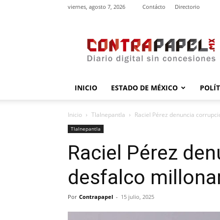
viernes, agosto 7, 2026
Contácto
Directorio
contrapapel.mx
INICIO
ESTADO DE MÉXICO
POLÍ
Inicio
Tlalnepantla
Raciel Pérez denuncia corrupció
Tlalnepantla
Raciel Pérez den
desfalco millona
Por
Contrapapel
-
15 julio, 2025