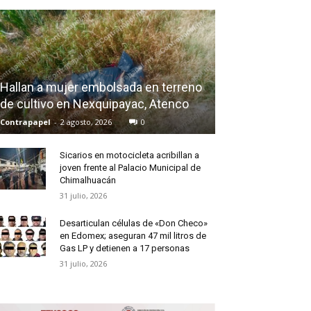
Hallan a mujer embolsada en terreno
de cultivo en Nexquipayac, Atenco
Contrapapel
-
2 agosto, 2026
0
Sicarios en motocicleta acribillan a
joven frente al Palacio Municipal de
Chimalhuacán
31 julio, 2026
Desarticulan células de «Don Checo»
en Edomex; aseguran 47 mil litros de
Gas LP y detienen a 17 personas
31 julio, 2026