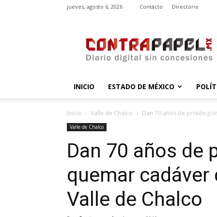
jueves, agosto 6, 2026
Contácto
Directorio
contrapapel.mx
INICIO
ESTADO DE MÉXICO
POLÍT
Inicio
Valle de Chalco
Dan 70 años de prisión por
Valle de Chalco
Dan 70 años de p
quemar cadáver 
Valle de Chalco