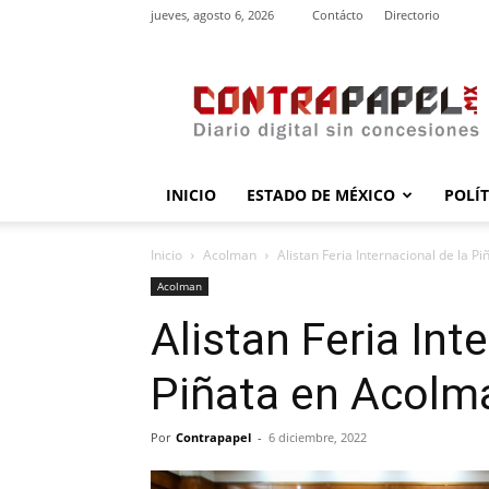
jueves, agosto 6, 2026
Contácto
Directorio
contrapapel.mx
INICIO
ESTADO DE MÉXICO
POLÍ
Inicio
Acolman
Alistan Feria Internacional de la 
Acolman
Alistan Feria Int
Piñata en Acolm
Por
Contrapapel
-
6 diciembre, 2022