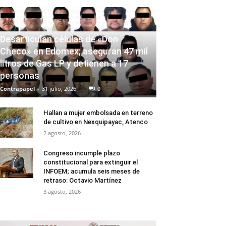
Desarticulan células de «Don
Checo» en Edomex; aseguran 47 mil
litros de Gas LP y detienen a 17
personas
Contrapapel
-
31 julio, 2026
0
Hallan a mujer embolsada en terreno
de cultivo en Nexquipayac, Atenco
2 agosto, 2026
Congreso incumple plazo
constitucional para extinguir el
INFOEM; acumula seis meses de
retraso: Octavio Martínez
3 agosto, 2026