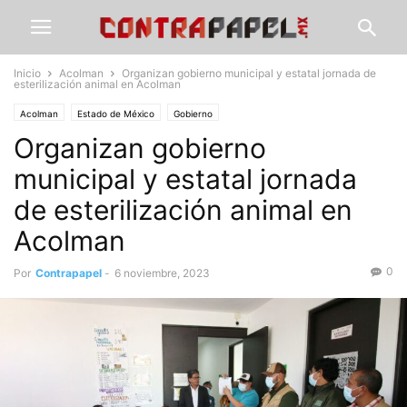
Inicio
Acolman
Organizan gobierno municipal y estatal jornada de
esterilización animal en Acolman
Acolman
Estado de México
Gobierno
Organizan gobierno
municipal y estatal jornada
de esterilización animal en
Acolman
0
Por
Contrapapel
-
6 noviembre, 2023