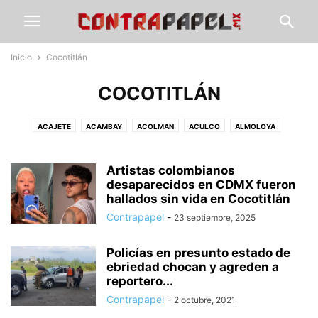
Inicio
Cocotitlán
COCOTITLÁN
ACAJETE
ACAMBAY
ACOLMAN
ACULCO
ALMOLOYA
ÁLVARO OBREGÓN
AMANALCO
AMEALCO
AMECAMECA
APAXCO
ATENCO
ATIZAPÁN
ATLACOMULCO
ATLAUTLA
AXAPUSCO
Artistas colombianos
AZCAPOTZALCO
CALIMAYA
desaparecidos en CDMX fueron
CALPULALPAN
CDMX
CHALCO
hallados sin vida en Cocotitlán
CHAPA DE MOTA
CHAPINGO
CHIAUTLA
CHICOLOAPAN
Contrapapel
-
23 septiembre, 2025
CHICONCUAC
CHIMALHUACÁN
CLIMA
COACALCO
COATEPEC DE HARINAS
COCOTITLÁN
COYOTEPEC
CUAUTITLÁN
Policías en presunto estado de
CUAUTITLÁN IZCALLI
CUAUTLA
CULTURA
DEPORTE
ECATEPEC
ebriedad chocan y agreden a
ECATZINGO
EDUCACIÓN
ELECCIÓN ESTADO DE MÉXICO
reportero...
ELECCIONES EDOMEX
ESTADO DE MÉXICO
GOBIERNO
GUERRERO
Contrapapel
-
2 octubre, 2021
GUSTAVO A. MADERO
HIDALGO
HUEHUETOCA
HUEYPOXTLA