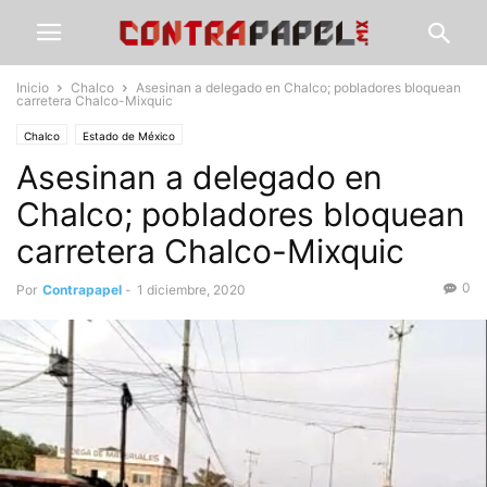
Inicio
Chalco
Asesinan a delegado en Chalco; pobladores bloquean
carretera Chalco-Mixquic
Chalco
Estado de México
Asesinan a delegado en
Chalco; pobladores bloquean
carretera Chalco-Mixquic
0
Por
Contrapapel
-
1 diciembre, 2020