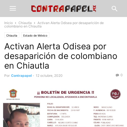
Inicio
Chiautla
Activan Alerta Odisea por desaparición de
colombiano en Chiautla
Chiautla
Estado de México
Activan Alerta Odisea por
desaparición de colombiano
en Chiautla
0
Por
Contrapapel
-
12 octubre, 2020