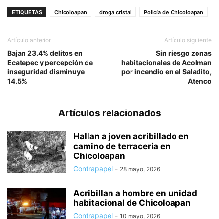
ETIQUETAS
Chicoloapan
droga cristal
Policía de Chicoloapan
Artículo anterior
Artículo siguiente
Bajan 23.4% delitos en
Sin riesgo zonas
Ecatepec y percepción de
habitacionales de Acolman
inseguridad disminuye
por incendio en el Saladito,
14.5%
Atenco
Artículos relacionados
Hallan a joven acribillado en
camino de terracería en
Chicoloapan
Contrapapel
-
28 mayo, 2026
Acribillan a hombre en unidad
habitacional de Chicoloapan
Contrapapel
-
10 mayo, 2026