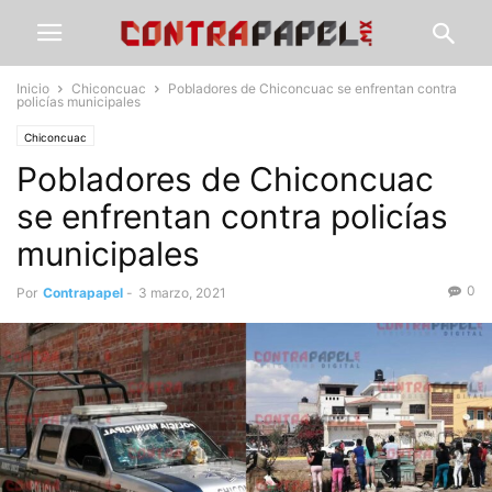
Inicio
Chiconcuac
Pobladores de Chiconcuac se enfrentan contra
policías municipales
Chiconcuac
Pobladores de Chiconcuac
se enfrentan contra policías
municipales
0
Por
Contrapapel
-
3 marzo, 2021