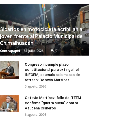
Sicarios en motocicleta acribillan a
joven frente al Palacio Municipal de
Chimalhuacán
Contrapapel
-
31 julio, 2026
0
Congreso incumple plazo
constitucional para extinguir el
INFOEM; acumula seis meses de
retraso: Octavio Martínez
3 agosto, 2026
Octavio Martínez: fallo del TEEM
confirma “guerra sucia” contra
Azucena Cisneros
6 agosto, 2026