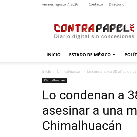
viernes, agosto 7, 2026
Contácto
Directorio
contrapapel.mx
INICIO
ESTADO DE MÉXICO
POLÍ
Inicio
Chimalhuacán
Lo condenan a 38 años de cár
Chimalhuacán
Lo condenan a 38
asesinar a una m
Chimalhuacán