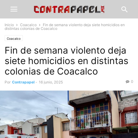
Inicio
Coacalco
Fin de semana violento deja siete homicidios en
distintas colonias de Coacalco
Coacalco
Fin de semana violento deja
siete homicidios en distintas
colonias de Coacalco
0
Por
Contrapapel
-
16 junio, 2025