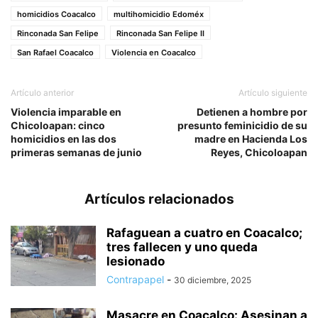
homicidios Coacalco
multihomicidio Edoméx
Rinconada San Felipe
Rinconada San Felipe II
San Rafael Coacalco
Violencia en Coacalco
Artículo anterior
Artículo siguiente
Violencia imparable en
Detienen a hombre por
Chicoloapan: cinco
presunto feminicidio de su
homicidios en las dos
madre en Hacienda Los
primeras semanas de junio
Reyes, Chicoloapan
Artículos relacionados
Rafaguean a cuatro en Coacalco;
tres fallecen y uno queda
lesionado
Contrapapel
-
30 diciembre, 2025
Masacre en Coacalco: Asesinan a