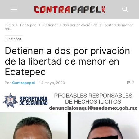
Inicio
Ecatepec
Detienen a dos por privación de la libertad de menor
en...
Ecatepec
Detienen a dos por privación
de la libertad de menor en
Ecatepec
0
Por
Contrapapel
-
14 mayo, 2020