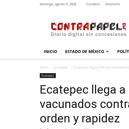
domingo, agosto 9, 2026
Contácto
Directorio
contrapapel.mx
INICIO
ESTADO DE MÉXICO
POLÍ
Inicio
Ecatepec
Ecatepec llega a 86 mil treintañer
Ecatepec
Ecatepec llega a 
vacunados contr
orden y rapidez