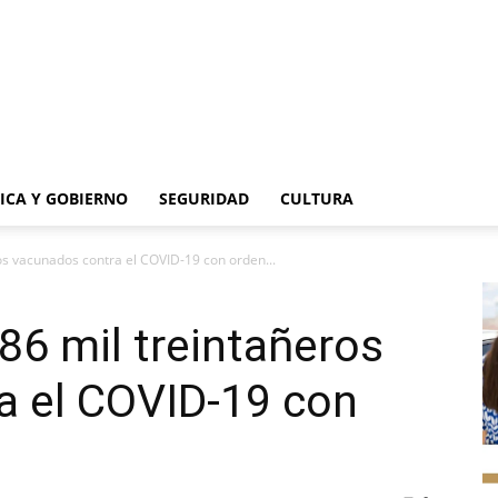
TICA Y GOBIERNO
SEGURIDAD
CULTURA
os vacunados contra el COVID-19 con orden...
86 mil treintañeros
a el COVID-19 con