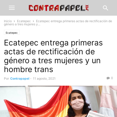
Inicio
Ecatepec
Ecatepec entrega primeras actas de rectificación de
género a tres mujeres y...
Ecatepec
Ecatepec entrega primeras
actas de rectificación de
género a tres mujeres y un
hombre trans
0
Por
Contrapapel
-
11 agosto, 2021