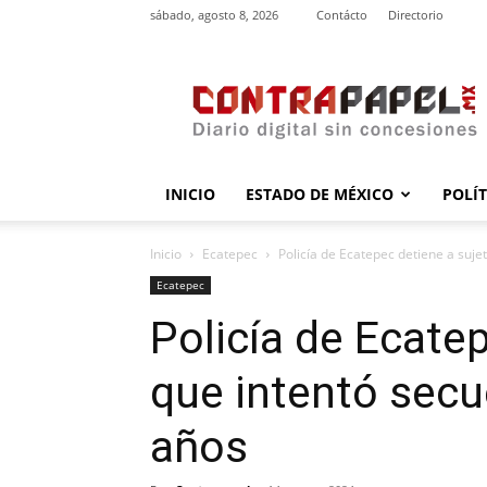
sábado, agosto 8, 2026
Contácto
Directorio
contrapapel.mx
INICIO
ESTADO DE MÉXICO
POLÍ
Inicio
Ecatepec
Policía de Ecatepec detiene a sujet
Ecatepec
Policía de Ecate
que intentó secue
años