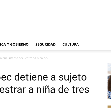
TICA Y GOBIERNO
SEGURIDAD
CULTURA
o que intentó secuestrar a niña de...
pec detiene a sujeto
strar a niña de tres