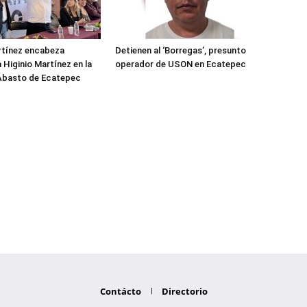
rtínez encabeza
Detienen al ‘Borregas’, presunto
 Higinio Martínez en la
operador de USON en Ecatepec
 Abasto de Ecatepec
Contácto
Directorio