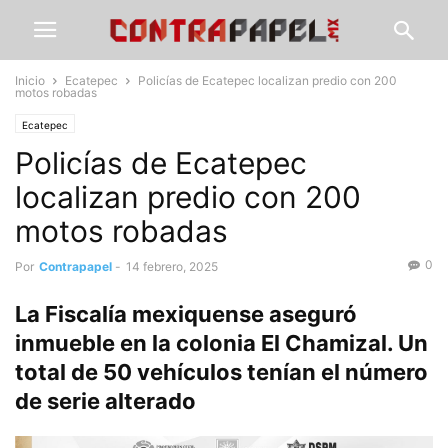
Inicio
Ecatepec
Policías de Ecatepec localizan predio con 200
motos robadas
Ecatepec
Policías de Ecatepec
localizan predio con 200
motos robadas
0
Por
Contrapapel
-
14 febrero, 2025
La Fiscalía mexiquense aseguró
inmueble en la colonia El Chamizal. Un
total de 50 vehículos tenían el número
de serie alterado