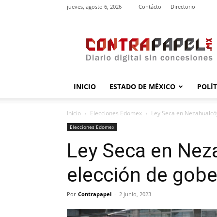
jueves, agosto 6, 2026
Contácto
Directorio
contrapapel.mx
INICIO
ESTADO DE MÉXICO
POLÍ
Inicio
Elecciones Edomex
Ley Seca en Nezahualcó
Elecciones Edomex
Ley Seca en Nez
elección de gob
Por
Contrapapel
-
2 junio, 2023