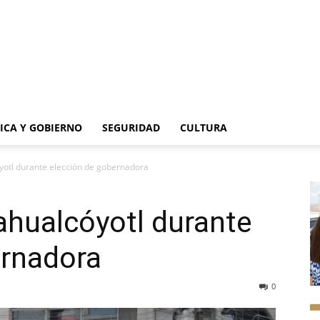
TICA Y GOBIERNO
SEGURIDAD
CULTURA
yotl durante elección de gobernadora
ahualcóyotl durante
ernadora
0