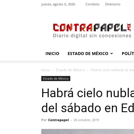
jueves, agosto 6, 2026
Contácto
Directorio
contrapapel.mx
INICIO
ESTADO DE MÉXICO
POLÍ
Inicio
Estado de México
Habrá cielo nublado la m
Estado de México
Habrá cielo nubl
del sábado en 
Por
Contrapapel
-
26 octubre, 2019