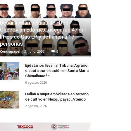
Desarticulan células de «Don
Checo» en Edomex; aseguran 47 mil
litros de Gas LP y detienen a 17
personas
Contrapapel
-
31 julio, 2026
0
Ejidatarios llevan al Tribunal Agrario
disputa por elección en Santa María
Chimalhuacán
6 agosto, 2026
Hallan a mujer embolsada en terreno
de cultivo en Nexquipayac, Atenco
2 agosto, 2026