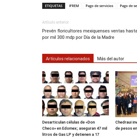
ETIQUETAS
IFREM
Pago de servicios
Pago de se
Artículo anterior
Prevén floricultores mexiquenses ventas hast
por mil 300 mdp por Día de la Madre
Artículos relacionados
Más del autor
Desarticulan células de «Don
Chedraui inv
Checo» en Edomex; aseguran 47 mil
de pesos en
litros de Gas LP y detienen a 17