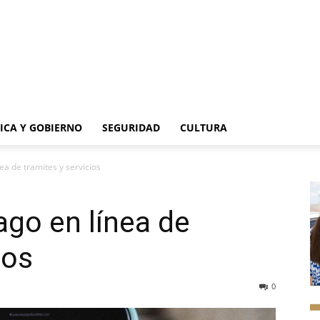
TICA Y GOBIERNO
SEGURIDAD
CULTURA
ea de tramites y servicios
ago en línea de
ios
0