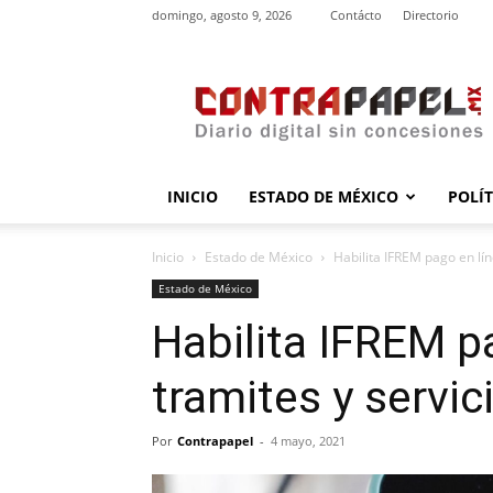
domingo, agosto 9, 2026
Contácto
Directorio
contrapapel.mx
INICIO
ESTADO DE MÉXICO
POLÍ
Inicio
Estado de México
Habilita IFREM pago en lín
Estado de México
Habilita IFREM p
tramites y servic
Por
Contrapapel
-
4 mayo, 2021