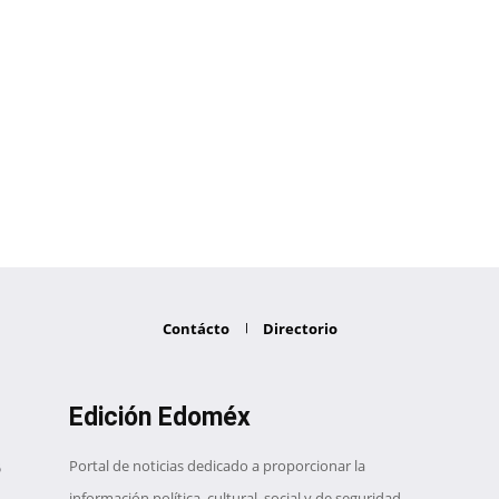
Contácto
Directorio
Edición Edoméx
Portal de noticias dedicado a proporcionar la
información política, cultural, social y de seguridad