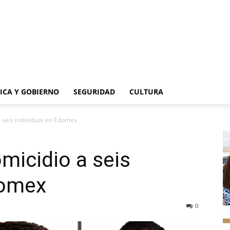
TICA Y GOBIERNO
SEGURIDAD
CULTURA
 seis individuos en Edomex
micidio a seis
domex
0