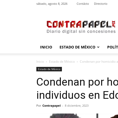
sábado, agosto 8, 2026
Contácto
Directorio
contrapapel.mx
INICIO
ESTADO DE MÉXICO
POLÍ
Inicio
Estado de México
Condenan por homicidio a
Estado de México
Condenan por ho
individuos en E
Por
Contrapapel
-
8 diciembre, 2023