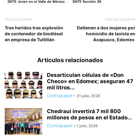
SNTE Joven en el Valle de México
SNTE Sección 36
Artículo anterior
Artículo siguiente
Tres heridos tras explosión
Detienen a dos mujeres por
de contenedor de biodiésel
homicidio de taxista en
en empresa de Tultitlán
Axapusco, Edomex
Artículos relacionados
Desarticulan células de «Don
Checo» en Edomex; aseguran 47
mil litros...
Contrapapel
-
31 julio, 2026
Chedraui invertirá 7 mil 800
millones de pesos en el Estado...
Contrapapel
-
1 julio, 2026