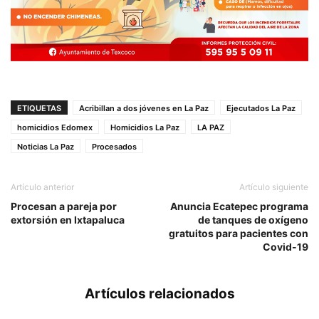
ETIQUETAS
Acribillan a dos jóvenes en La Paz
Ejecutados La Paz
homicidios Edomex
Homicidios La Paz
LA PAZ
Noticias La Paz
Procesados
Artículo anterior
Artículo siguiente
Procesan a pareja por
Anuncia Ecatepec programa
extorsión en Ixtapaluca
de tanques de oxígeno
gratuitos para pacientes con
Covid-19
Artículos relacionados