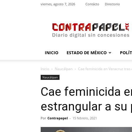
viernes, agosto 7, 2026
Contácto
Directorio
contrapapel.mx
INICIO
ESTADO DE MÉXICO
POLÍ
Inicio
Naucálpan
Cae feminicida en Veracruz tras
Naucálpan
Cae feminicida e
estrangular a su
Por
Contrapapel
-
15 febrero, 2021