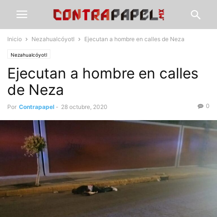
Inicio
Nezahualcóyotl
Ejecutan a hombre en calles de Neza
Nezahualcóyotl
Ejecutan a hombre en calles
de Neza
0
Por
Contrapapel
-
28 octubre, 2020