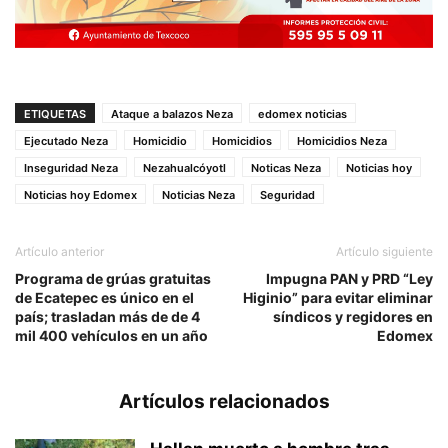
ETIQUETAS
Ataque a balazos Neza
edomex noticias
Ejecutado Neza
Homicidio
Homicidios
Homicidios Neza
Inseguridad Neza
Nezahualcóyotl
Noticas Neza
Noticias hoy
Noticias hoy Edomex
Noticias Neza
Seguridad
Artículo anterior
Artículo siguiente
Programa de grúas gratuitas
Impugna PAN y PRD “Ley
de Ecatepec es único en el
Higinio” para evitar eliminar
país; trasladan más de de 4
síndicos y regidores en
mil 400 vehículos en un año
Edomex
Artículos relacionados