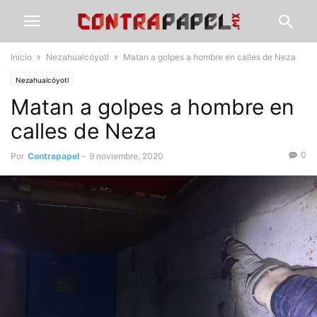
Inicio
Nezahualcóyotl
Matan a golpes a hombre en calles de Neza
Nezahualcóyotl
Matan a golpes a hombre en
calles de Neza
0
Por
Contrapapel
-
9 noviembre, 2020