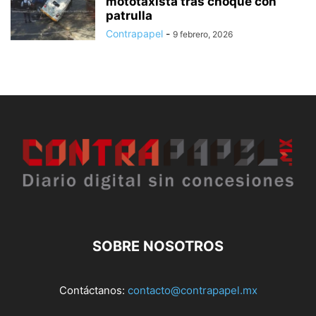
mototaxista tras choque con
patrulla
Contrapapel
-
9 febrero, 2026
SOBRE NOSOTROS
Contáctanos:
contacto@contrapapel.mx