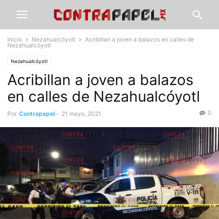
Inicio
Nezahualcóyotl
Acribillan a joven a balazos en calles de
Nezahualcóyotl
Nezahualcóyotl
Acribillan a joven a balazos
en calles de Nezahualcóyotl
0
Por
Contrapapel
-
21 mayo, 2021