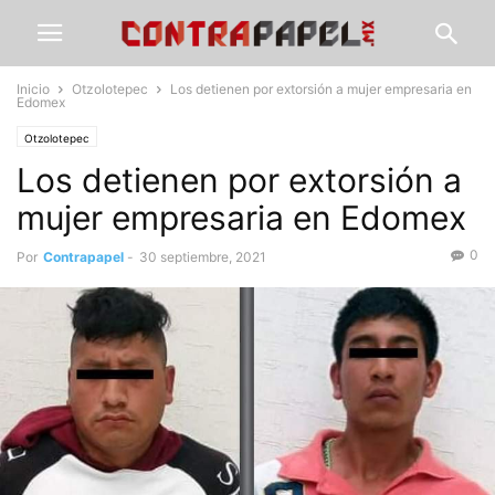
Inicio
Otzolotepec
Los detienen por extorsión a mujer empresaria en
Edomex
Otzolotepec
Los detienen por extorsión a
mujer empresaria en Edomex
0
Por
Contrapapel
-
30 septiembre, 2021