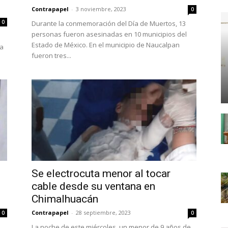
Contrapapel
-
3 noviembre, 2023
0
0
Durante la conmemoración del Día de Muertos, 13
personas fueron asesinadas en 10 municipios del
Estado de México. En el municipio de Naucalpan
na
fueron tres...
Se electrocuta menor al tocar
cable desde su ventana en
Chimalhuacán
Contrapapel
-
28 septiembre, 2023
0
0
La noche de este miércoles, un menor de 9 años de