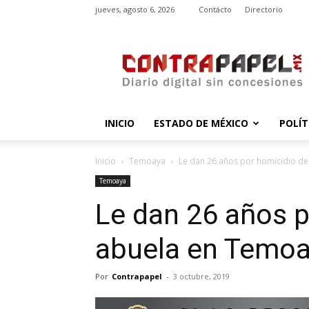
jueves, agosto 6, 2026
Contácto
Directorio
contrapapel.mx
INICIO
ESTADO DE MÉXICO
POLÍT
Inicio
Temoaya
Le dan 26 años por homicidio d
Temoaya
Le dan 26 años p
abuela en Temo
Por
Contrapapel
-
3 octubre, 2019