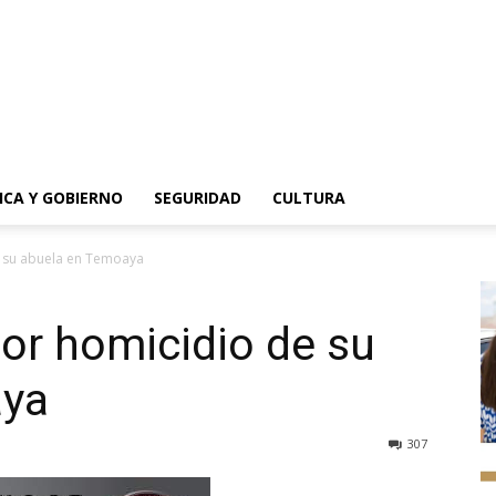
ICA Y GOBIERNO
SEGURIDAD
CULTURA
e su abuela en Temoaya
or homicidio de su
aya
307