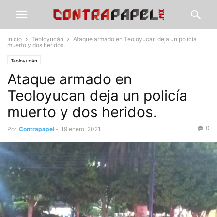
Inicio
Teoloyucán
Ataque armado en Teoloyucan deja un policía
muerto y dos heridos.
Teoloyucán
Ataque armado en
Teoloyucan deja un policía
muerto y dos heridos.
0
Por
Contrapapel
-
19 enero, 2021