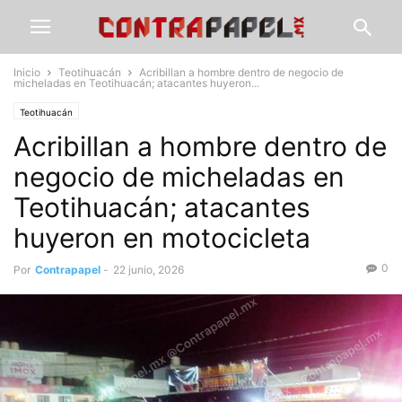
Inicio
Teotihuacán
Acribillan a hombre dentro de negocio de
micheladas en Teotihuacán; atacantes huyeron...
Teotihuacán
Acribillan a hombre dentro de
negocio de micheladas en
Teotihuacán; atacantes
huyeron en motocicleta
0
Por
Contrapapel
-
22 junio, 2026