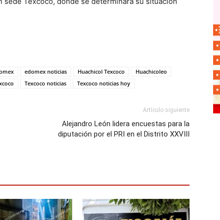
con sede Texcoco, donde se determinará su situación
omex
edomex noticias
Huachicol Texcoco
Huachicoleo
xcoco
Texcoco noticias
Texcoco noticias hoy
Artículo siguiente
Alejandro León lidera encuestas para la
diputación por el PRI en el Distrito XXVIII