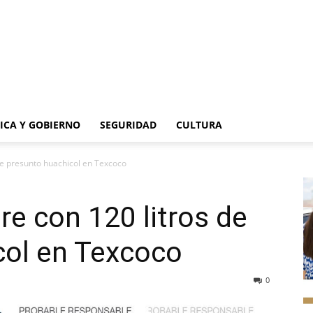
TICA Y GOBIERNO
SEGURIDAD
CULTURA
de presunto huachicol en Texcoco
e con 120 litros de
col en Texcoco
0