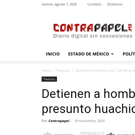
viernes, agosto 7, 2026
Contácto
Directorio
contrapapel.mx
INICIO
ESTADO DE MÉXICO
POLÍ
Inicio
Texcoco
Detienen a hombre con 120 litros 
Texcoco
Detienen a hombr
presunto huachi
Por
Contrapapel
-
18 noviembre, 2020