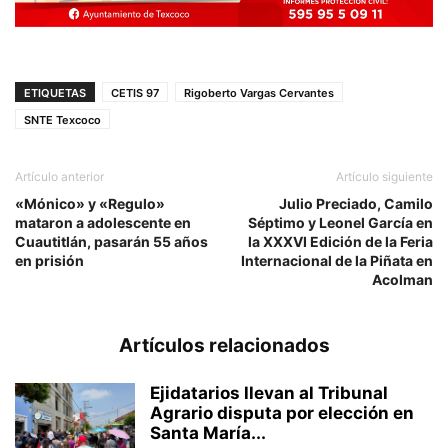
ETIQUETAS
CETIS 97
Rigoberto Vargas Cervantes
SNTE Texcoco
Artículo anterior
Artículo siguiente
«Mónico» y «Regulo»
Julio Preciado, Camilo
mataron a adolescente en
Séptimo y Leonel García en
Cuautitlán, pasarán 55 años
la XXXVI Edición de la Feria
en prisión
Internacional de la Piñata en
Acolman
Artículos relacionados
Ejidatarios llevan al Tribunal
Agrario disputa por elección en
Santa María...