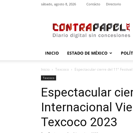
sábado, agosto 8, 2026
Contácto
Directorio
contrapapel.mx
INICIO
ESTADO DE MÉXICO
POLÍ
Inicio
Texcoco
Espectacular cierre del 11º Festiva
Texcoco
Espectacular cier
Internacional Vi
Texcoco 2023