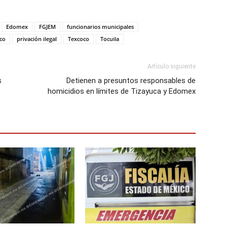
Edomex
FGJEM
funcionarios municipales
oco
privación ilegal
Texcoco
Tocuila
Artículo siguiente
s
Detienen a presuntos responsables de
homicidios en límites de Tizayuca y Edomex