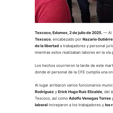
Texcoco, Edomex, 2 de julio de 2025.
— Al
Texcoco
, encabezado por
Nazario Gutiérr
de la libertad
a trabajadores y personal jurí
mientras estos realizaban labores en la vía 
Los hechos ocurrieron la tarde de este mar
donde el personal de la CFE cumplía una ord
Al lugar arribaron varios funcionarios muni
Rodríguez
y
Erick Hugo Ruiz Elizalde
, del 
Texcoco, así como
Adolfo Venegas Torres
laboral
increparon a los trabajadores y
los 