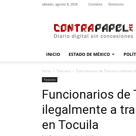
sábado, agosto 8, 2026
Contácto
Directorio
contrapapel.mx
INICIO
ESTADO DE MÉXICO
POLÍ
Inicio
Texcoco
Funcionarios de Texcoco retienen i
Texcoco
Funcionarios de 
ilegalmente a tr
en Tocuila