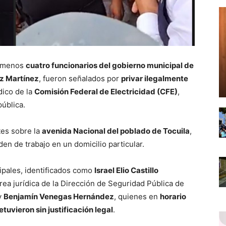
 menos
cuatro funcionarios del gobierno municipal de
ez Martínez
, fueron señalados por
privar ilegalmente
dico de la
Comisión Federal de Electricidad (CFE)
,
pública.
tes sobre la
avenida Nacional del poblado de Tocuila
,
en de trabajo en un domicilio particular.
cipales, identificados como
Israel Elio Castillo
área jurídica de la Dirección de Seguridad Pública de
y
Benjamín Venegas Hernández
, quienes en
horario
retuvieron sin justificación legal
.