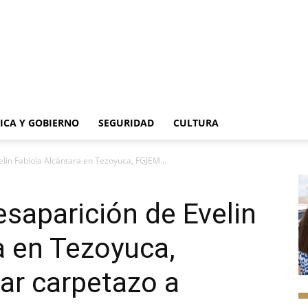
TICA Y GOBIERNO
SEGURIDAD
CULTURA
elin Fabiola Alcántara en Tezoyuca, FGJEM...
esaparición de Evelin
a en Tezoyuca,
ar carpetazo a