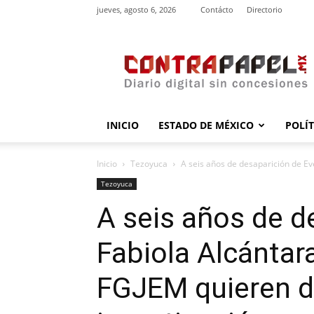
jueves, agosto 6, 2026
Contácto
Directorio
contrapapel.mx
INICIO
ESTADO DE MÉXICO
POLÍ
Inicio
Tezoyuca
A seis años de desaparición de Ev
Tezoyuca
A seis años de d
Fabiola Alcántar
FGJEM quieren d