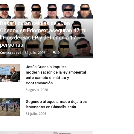
Desarticulan células de «Don
Checo» en Edomex; aseguran 47 mil
litros de Gas LP y detienen a 17
personas
Contrapapel
-
31 julio, 2026
0
Jesús Cuanalo impulsa
modernización de la ley ambiental
ante cambio climático y
contaminación
3 agosto, 2026
Segundo ataque armado deja tres
lesionados en Chimalhuacán
31 julio, 2026