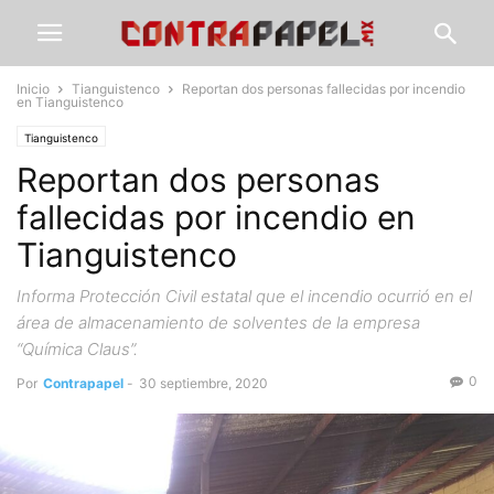
Inicio
Tianguistenco
Reportan dos personas fallecidas por incendio
en Tianguistenco
Tianguistenco
Reportan dos personas
fallecidas por incendio en
Tianguistenco
Informa Protección Civil estatal que el incendio ocurrió en el
área de almacenamiento de solventes de la empresa
“Química Claus”.
0
Por
Contrapapel
-
30 septiembre, 2020