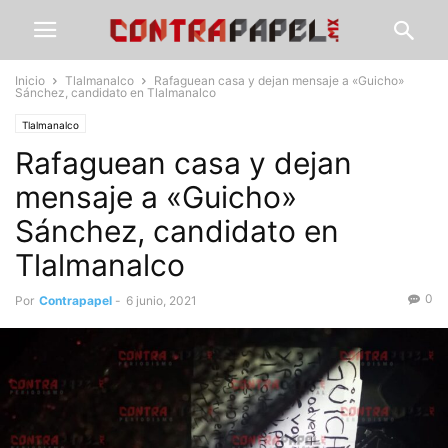
Inicio
Tlalmanalco
Rafaguean casa y dejan mensaje a «Guicho»
Sánchez, candidato en Tlalmanalco
Tlalmanalco
Rafaguean casa y dejan
mensaje a «Guicho»
Sánchez, candidato en
Tlalmanalco
0
Por
Contrapapel
-
6 junio, 2021