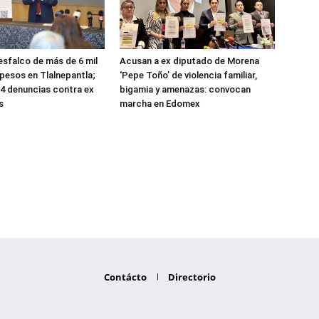
sfalco de más de 6 mil
Acusan a ex diputado de Morena
 pesos en Tlalnepantla;
‘Pepe Toño’ de violencia familiar,
4 denuncias contra ex
bigamia y amenazas: convocan
s
marcha en Edomex
Contácto
Directorio