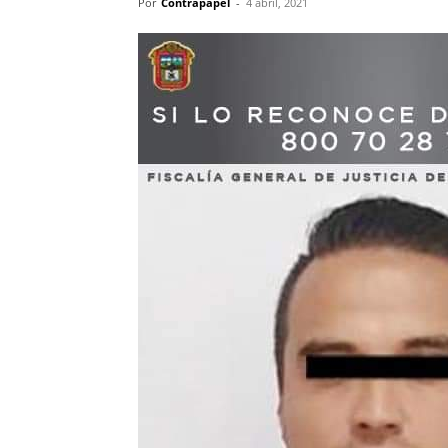
Por
Contrapapel
-
4 abril, 2021