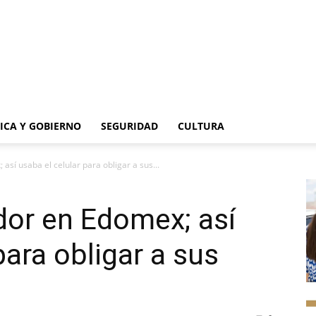
TICA Y GOBIERNO
SEGURIDAD
CULTURA
sí usaba el celular para obligar a sus...
dor en Edomex; así
para obligar a sus