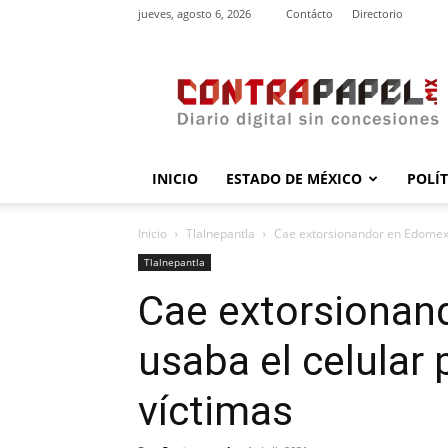
jueves, agosto 6, 2026
Contácto
Directorio
contrapapel.mx
INICIO
ESTADO DE MÉXICO
POLÍ
Inicio
Tlalnepantla
Cae extorsionandor en Edomex; a
Tlalnepantla
Cae extorsionan
usaba el celular 
víctimas