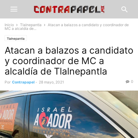
Inicio
Tlalnepantla
Atacan a balazos a candidato y coordinador de
MC a alcaldía de...
Tlalnepantla
Atacan a balazos a candidato
y coordinador de MC a
alcaldía de Tlalnepantla
0
Por
Contrapapel
-
28 mayo, 2021