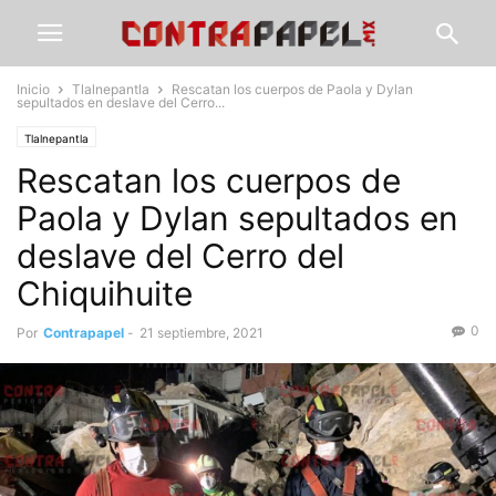
Inicio
Tlalnepantla
Rescatan los cuerpos de Paola y Dylan
sepultados en deslave del Cerro...
Tlalnepantla
Rescatan los cuerpos de
Paola y Dylan sepultados en
deslave del Cerro del
Chiquihuite
0
Por
Contrapapel
-
21 septiembre, 2021