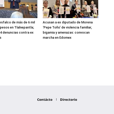
sfalco de más de 6 mil
Acusan a ex diputado de Morena
 pesos en Tlalnepantla;
‘Pepe Toño’ de violencia familiar,
4 denuncias contra ex
bigamia y amenazas: convocan
s
marcha en Edomex
Contácto
Directorio