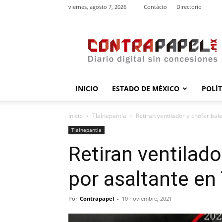
viernes, agosto 7, 2026
Contácto
Directorio
contrapapel.mx
INICIO
ESTADO DE MÉXICO
POLÍ
Inicio
Tlalnepantla
Retiran ventilador a chófer bal
Tlalnepantla
Retiran ventilad
por asaltante en
Por
Contrapapel
-
10 noviembre, 2021