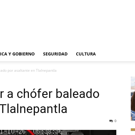
TICA Y GOBIERNO
SEGURIDAD
CULTURA
eado por asaltante en Tlalnepantla
or a chófer baleado
 Tlalnepantla
0