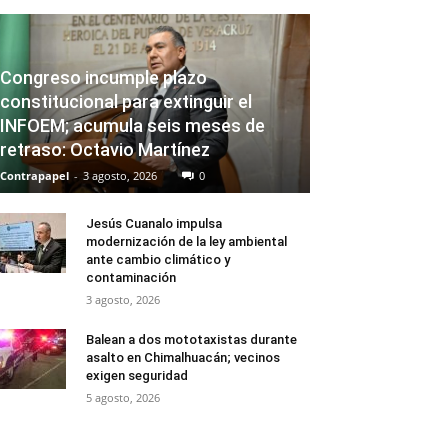
Congreso incumple plazo
constitucional para extinguir el
INFOEM; acumula seis meses de
retraso: Octavio Martínez
Contrapapel
-
3 agosto, 2026
0
Jesús Cuanalo impulsa
modernización de la ley ambiental
ante cambio climático y
contaminación
3 agosto, 2026
Balean a dos mototaxistas durante
asalto en Chimalhuacán; vecinos
exigen seguridad
5 agosto, 2026