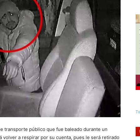
Tw
de transporte público que fue baleado durante un
á volver a respirar por su cuenta, pues le será retirado