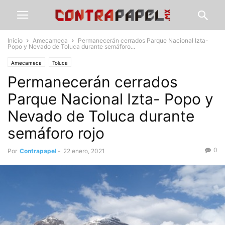
Inicio
Amecameca
Permanecerán cerrados Parque Nacional Izta-
Popo y Nevado de Toluca durante semáforo...
Amecameca
Toluca
Permanecerán cerrados
Parque Nacional Izta- Popo y
Nevado de Toluca durante
semáforo rojo
0
Por
Contrapapel
-
22 enero, 2021