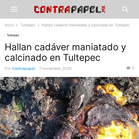
Inicio
Tultepec
Hallan cadáver maniatado y calcinado en Tultepec
Tultepec
Hallan cadáver maniatado y
calcinado en Tultepec
0
Por
Contrapapel
-
7 noviembre, 2020