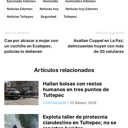
Ejecutado Edomex
Homicidio
homicidios Edomex
Noticias Edomex
Noticias hoy
Noticias hoy Edomex
Noticias Tultepec
Seguridad
Tultepec
Artículo anterior
Artículo siguiente
Cae por atracar a mujer con
Asaltan Coppel en La Paz;
un cuchillo en Ecatepec;
delincuentes huyen con más
policías lo detienen
de 30 celulares
Artículos relacionados
Hallan bolsas con restos
humanos en tres puntos de
Tultepec
Contrapapel
-
25 febrero, 2026
Explota taller de pirotecnia
clandestino en Tultepec; no se