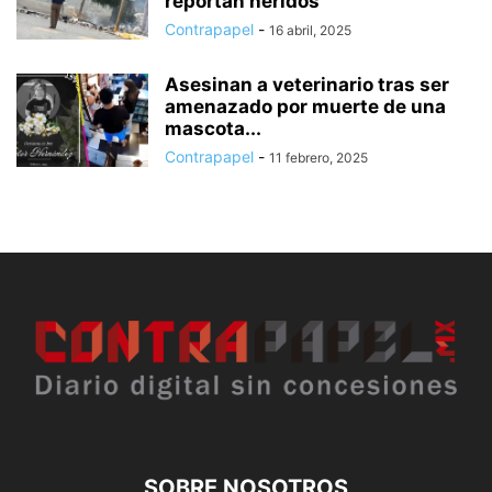
reportan heridos
Contrapapel
-
16 abril, 2025
Asesinan a veterinario tras ser
amenazado por muerte de una
mascota...
Contrapapel
-
11 febrero, 2025
SOBRE NOSOTROS