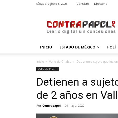
sábado, agosto 8, 2026
Contácto
Directorio
contrapapel.mx
INICIO
ESTADO DE MÉXICO
POLÍ
Inicio
Valle de Chalco
Detienen a sujeto que lesionó
Valle de Chalco
Detienen a sujet
de 2 años en Val
Por
Contrapapel
-
29 mayo, 2020