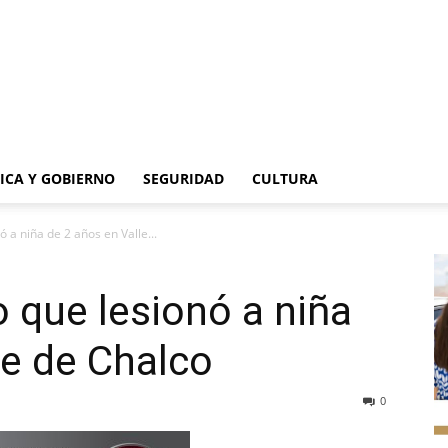
TICA Y GOBIERNO
SEGURIDAD
CULTURA
 a niña de 2 años en Valle...
o que lesionó a niña
le de Chalco
0