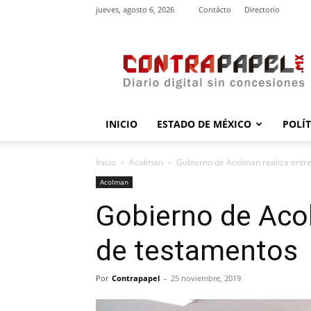
jueves, agosto 6, 2026
Contácto
Directorio
contrapapel.mx
INICIO
ESTADO DE MÉXICO
POLÍ
Inicio
Acolman
Gobierno de Acolman realiza entr
Acolman
Gobierno de Acol
de testamentos
Por
Contrapapel
-
25 noviembre, 2019