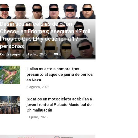
Desarticulan células de «Don
Checo» en Edomex; aseguran 47 mil
litros de Gas LP y detienen a 17
personas
Contrapapel
-
31 julio, 2026
0
Hallan muerto a hombre tras
presunto ataque de jauría de perros
en Neza
6 agosto, 2026
Sicarios en motocicleta acribillan a
joven frente al Palacio Municipal de
Chimalhuacán
31 julio, 2026