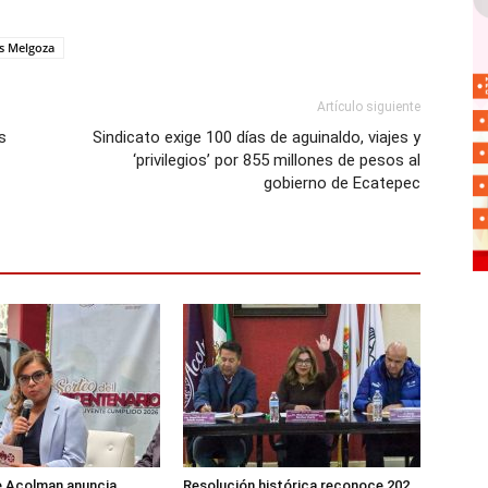
s Melgoza
Artículo siguiente
s
Sindicato exige 100 días de aguinaldo, viajes y
‘privilegios’ por 855 millones de pesos al
gobierno de Ecatepec
e Acolman anuncia
Resolución histórica reconoce 202