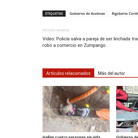
ETIQUETAS
Gobierno de Acolman
Rigoberto Corté
Artículo anterior
Video: Policía salva a pareja de ser linchada tra
robo a comercio en Zumpango
Artículos relacionados
Más del autor
Hallan cuatro personas sin vida
Gobierno d