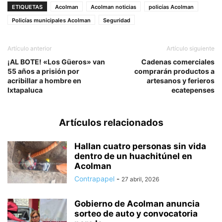
ETIQUETAS
Acolman
Acolman noticias
policías Acolman
Policías municipales Acolman
Seguridad
Artículo anterior
Artículo siguiente
¡AL BOTE! «Los Güeros» van
Cadenas comerciales
55 años a prisión por
comprarán productos a
acribillar a hombre en
artesanos y ferieros
Ixtapaluca
ecatepenses
Artículos relacionados
Hallan cuatro personas sin vida
dentro de un huachitúnel en
Acolman
Contrapapel
-
27 abril, 2026
Gobierno de Acolman anuncia
sorteo de auto y convocatoria