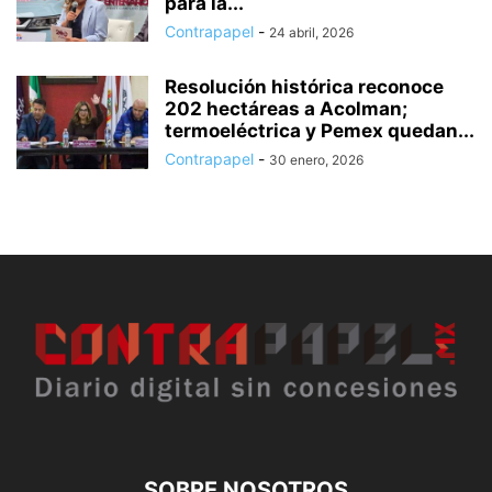
para la...
Contrapapel
-
24 abril, 2026
Resolución histórica reconoce
202 hectáreas a Acolman;
termoeléctrica y Pemex quedan...
Contrapapel
-
30 enero, 2026
SOBRE NOSOTROS